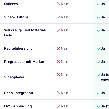
Quizzes
Nein
Ja
Video-Buttons
Nein
Ja
Werkzeug- und Material-
Nein
Ja
Liste
Kapitelübersicht
Nein
Ja
Progressbar mit Marker
Nein
Ja
Nein
Ja (
Videoplayer
entw
Shop-Integration
Nein
Ja
LMS-Anbindung
Nein
Ja (