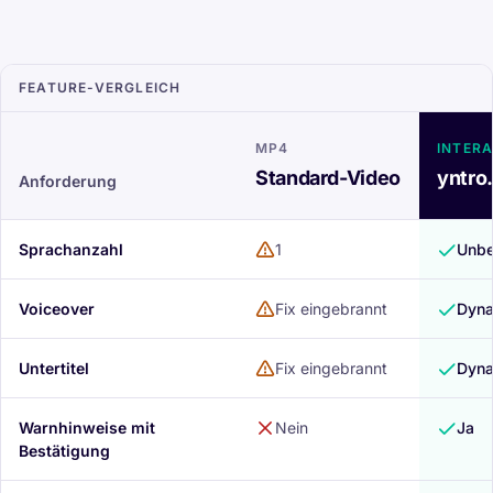
FEATURE-VERGLEICH
MP4
INTERA
Standard-Video
yntro
Anforderung
Sprachanzahl
1
Unbe
Voiceover
Fix eingebrannt
Dyna
Untertitel
Fix eingebrannt
Dyna
Warnhinweise mit
Nein
Ja
Bestätigung